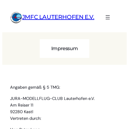
Zum
Inhalt
JMFC LAUTERHOFEN E.V.
springen
Impressum
Angaben gemäß § 5 TMG:
JURA-MODELLFLUG-CLUB Lauterhofen e.V.
Am Reiser 11
92280 Kastl
Vertreten durch: